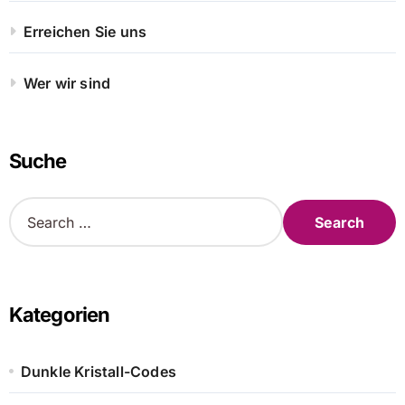
Erreichen Sie uns
Wer wir sind
Suche
S
e
a
r
c
h
Kategorien
f
o
r
Dunkle Kristall-Codes
: