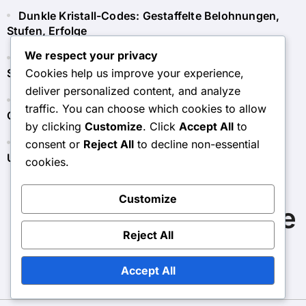
Dunkle Kristall-Codes: Gestaffelte Belohnungen,
Stufen, Erfolge
We respect your privacy
Monatskartenkompatibilität: Weitere Käufe,
Cookies help us improve your experience,
Stapelung, Einschränkungen
deliver personalized content, and analyze
Dunkle Kristallcodes: Historische Trends, Frühere
traffic. You can choose which cookies to allow
Codes, Effektivität
by clicking
Customize
. Click
Accept All
to
Monatliche Pass häufige Probleme: Fehlersuche,
consent or
Reject All
to decline non-essential
Unterstützung
cookies.
Customize
wettenberg-online.de
Reject All
Accept All